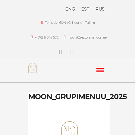
ENG
EST
RUS
Telliskivi 60/4 (G-hoone), Tallinn
+ 372 6 314 575
moon@restoranmoon.ee
MOON_GRUPIMENUU_2025