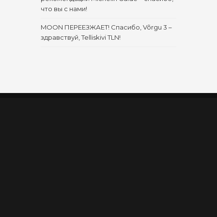
что вы с нами!
MOON ПЕРЕЕЗЖАЕТ! Спасибо, Võrgu 3 –
здравствуй, Telliskivi TLN!