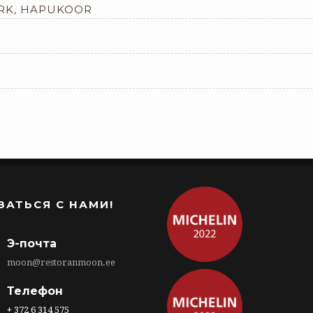
URK, HAPUKOOR
ЗАТЬСЯ С НАМИ!
Э-почта
moon@restoranmoon.ee
Телефон
+ 372 6 314 575