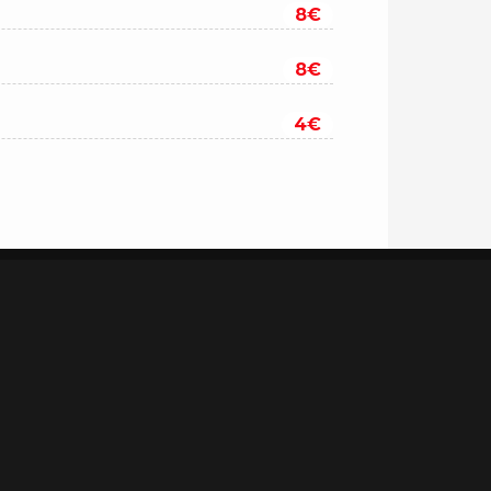
8€
8€
4€