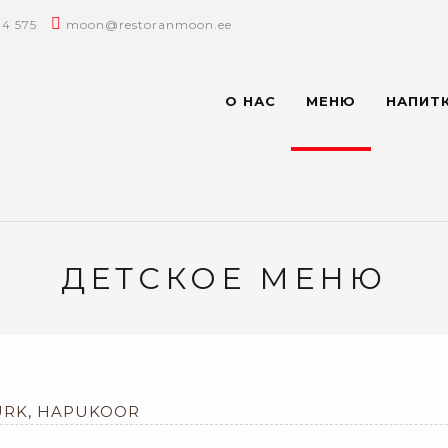
14 575
moon@restoranmoon.ee
О НАС
МЕНЮ
НАПИТ
ДЕТСКОЕ МЕНЮ
KURK, HAPUKOOR