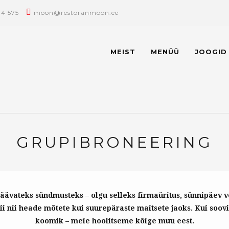
14 575
moon@restoranmoon.ee
MEIST
MENÜÜ
JOOGID
GRUPIBRONEERING
äävateks sündmusteks – olgu selleks firmaüritus, sünnipäev 
ii nii heade mõtete kui suurepäraste maitsete jaoks. Kui soovi
koomik – meie hoolitseme kõige muu eest.