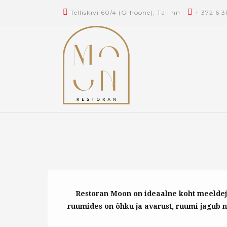
Telliskivi 60/4 (G-hoone), Tallinn
+ 372 6 3
Restoran Moon on ideaalne koht meeldej
ruumides on õhku ja avarust, ruumi jagub n