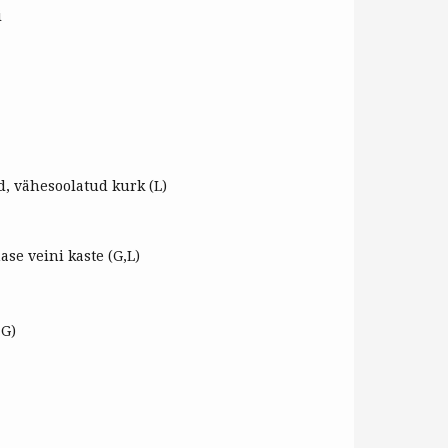
i
, vähesoolatud kurk (L)
e veini kaste (G,L)
,G)