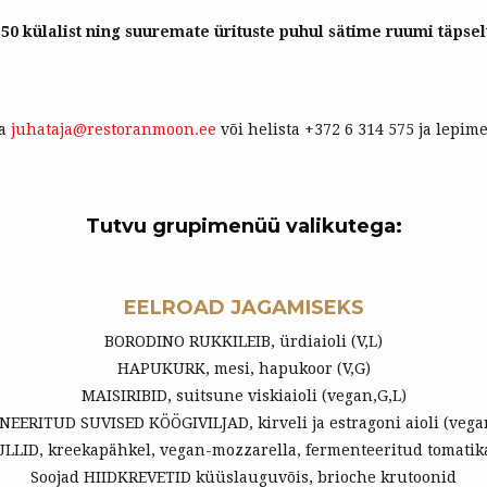
0 külalist ning suuremate ürituste puhul sätime ruumi täpselt 
ta
juhataja@restoranmoon.ee
või helista +372 6 314 575 ja lepim
Tutvu grupimenüü valikutega:
EELROAD JAGAMISEKS
BORODINO RUKKILEIB, ürdiaioli (V,L)
HAPUKURK, mesi, hapukoor (V,G)
MAISIRIBID, suitsune viskiaioli (vegan,G,L)
EERITUD SUVISED KÖÖGIVILJAD, kirveli ja estragoni aioli (vega
ID, kreekapähkel, vegan-mozzarella, fermenteeritud tomatika
Soojad HIIDKREVETID küüslauguvõis, brioche krutoonid