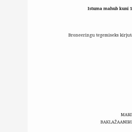
Istuma mahub kuni 15
Broneeringu tegemiseks kirju
MARIN
BAKLAŽAANIRULL