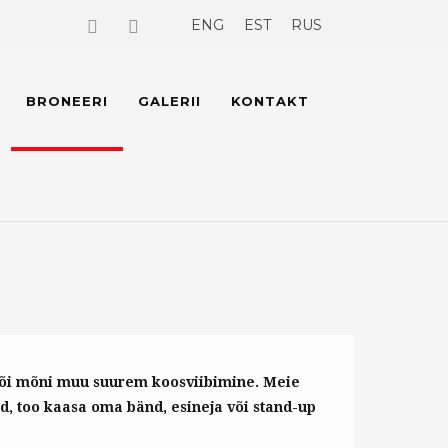
ENG
EST
RUS
BRONEERI
GALERII
KONTAKT
või mõni muu suurem koosviibimine. Meie
d, too kaasa oma bänd, esineja või stand-up