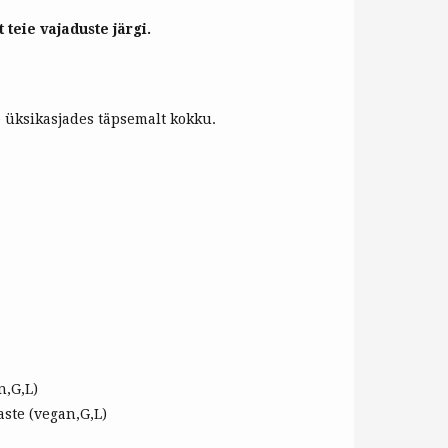
teie vajaduste järgi.
e üksikasjades täpsemalt kokku.
n,G,L)
ste (vegan,G,L)