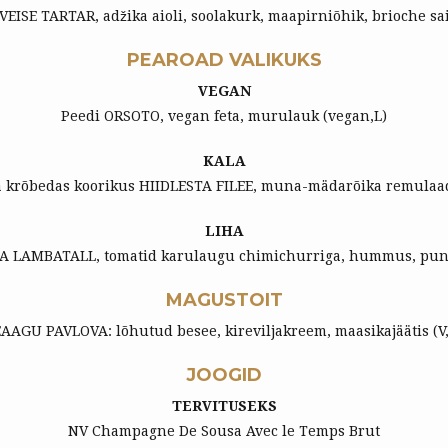
VEISE TARTAR, adžika aioli, soolakurk, maapirniõhik, brioche sa
PEAROAD VALIKUKS
VEGAN
Peedi ORSOTO, vegan feta, murulauk (vegan,L)
KALA
 krõbedas koorikus HIIDLESTA FILEE, muna-mädarõika remulaad
LIHA
A LAMBATALL, tomatid karulaugu chimichurriga, hummus, punas
MAGUSTOIT
AAGU PAVLOVA: lõhutud besee, kireviljakreem, maasikajäätis (V
JOOGID
TERVITUSEKS
NV Champagne De Sousa Avec le Temps Brut