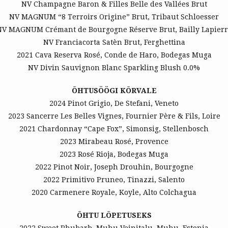
NV Champagne Baron & Filles Belle des Vallées Brut
NV MAGNUM “8 Terroirs Origine” Brut, Tribaut Schloesser
NV MAGNUM Crémant de Bourgogne Réserve Brut, Bailly Lapierr
NV Franciacorta Satèn Brut, Ferghettina
2021 Cava Reserva Rosé, Conde de Haro, Bodegas Muga
NV Divin Sauvignon Blanc Sparkling Blush 0.0%
ÕHTUSÖÖGI KÕRVALE
2024 Pinot Grigio, De Stefani, Veneto
2023 Sancerre Les Belles Vignes, Fournier Père & Fils, Loire
2021 Chardonnay “Cape Fox”, Simonsig, Stellenbosch
2023 Mirabeau Rosé, Provence
2023 Rosé Rioja, Bodegas Muga
2022 Pinot Noir, Joseph Drouhin, Bourgogne
2022 Primitivo Pruneo, Tinazzi, Salento
2020 Carmenere Royale, Koyle, Alto Colchagua
ÕHTU LÕPETUSEKS