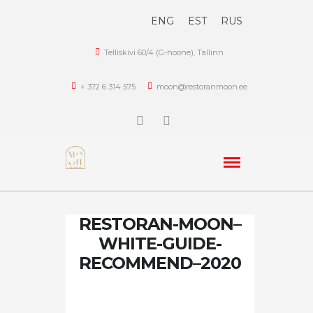
ENG
EST
RUS
Telliskivi 60/4 (G-hoone), Tallinn
+ 372 6 314 575
moon@restoranmoon.ee
RESTORAN-MOON–
WHITE-GUIDE-
RECOMMEND–2020