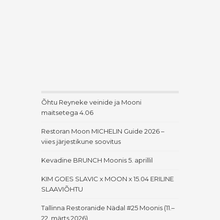
Õhtu Reyneke veinide ja Mooni
maitsetega 4.06
Restoran Moon MICHELIN Guide 2026 –
viies järjestikune soovitus
Kevadine BRUNCH Moonis 5. aprillil
KIM GOES SLAVIC x MOON x 15.04 ERILINE
SLAAVIÕHTU
Tallinna Restoranide Nädal #25 Moonis (11.–
22. märts 2026)