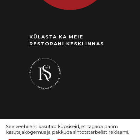
KÜLASTA KA MEIE
RESTORANI KESKLINNAS
See veebileht kasutab küpsiseid, et tagada parim
kasutajakogemus ja pakkuda sihtotstarbelist reklaami.