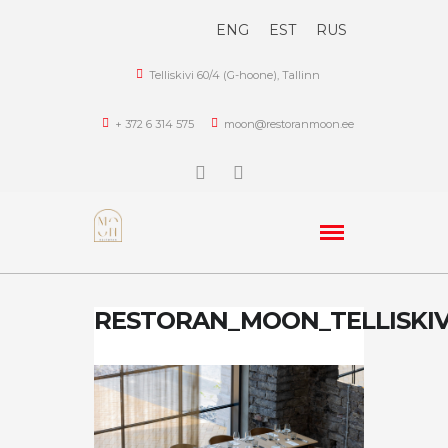
ENG
EST
RUS
Telliskivi 60/4 (G-hoone), Tallinn
+ 372 6 314 575
moon@restoranmoon.ee
RESTORAN_MOON_TELLISKIV