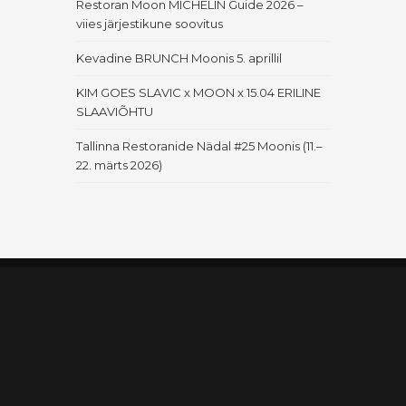
Restoran Moon MICHELIN Guide 2026 –
viies järjestikune soovitus
Kevadine BRUNCH Moonis 5. aprillil
KIM GOES SLAVIC x MOON x 15.04 ERILINE
SLAAVIÕHTU
Tallinna Restoranide Nädal #25 Moonis (11.–
22. märts 2026)