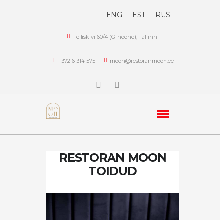
ENG
EST
RUS
Telliskivi 60/4 (G-hoone), Tallinn
+ 372 6 314 575
moon@restoranmoon.ee
RESTORAN MOON
TOIDUD