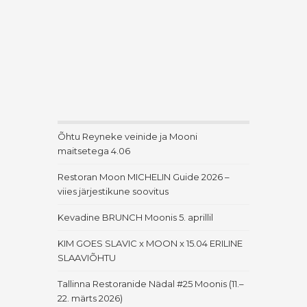
Õhtu Reyneke veinide ja Mooni
maitsetega 4.06
Restoran Moon MICHELIN Guide 2026 –
viies järjestikune soovitus
Kevadine BRUNCH Moonis 5. aprillil
KIM GOES SLAVIC x MOON x 15.04 ERILINE
SLAAVIÕHTU
Tallinna Restoranide Nädal #25 Moonis (11.–
22. märts 2026)