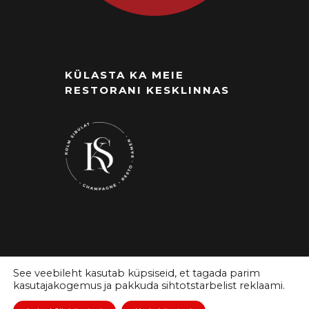
KÜLASTA KA MEIE
RESTORANI KESKLINNAS
See veebileht kasutab küpsiseid, et tagada parim
kasutajakogemus ja pakkuda sihtotstarbelist reklaami.