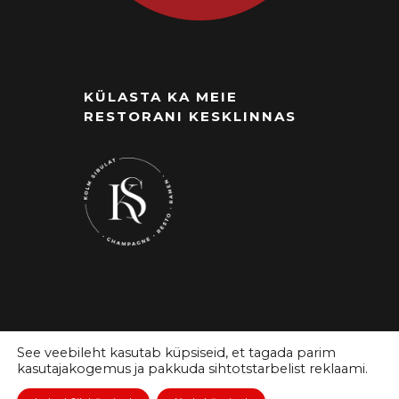
KÜLASTA KA MEIE
RESTORANI KESKLINNAS
See veebileht kasutab küpsiseid, et tagada parim
kasutajakogemus ja pakkuda sihtotstarbelist reklaami.