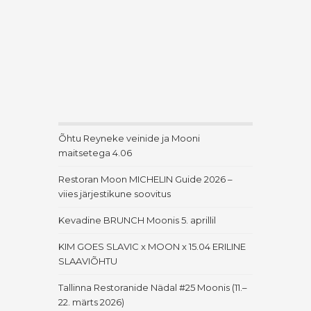
Õhtu Reyneke veinide ja Mooni
maitsetega 4.06
Restoran Moon MICHELIN Guide 2026 –
viies järjestikune soovitus
Kevadine BRUNCH Moonis 5. aprillil
KIM GOES SLAVIC x MOON x 15.04 ERILINE
SLAAVIÕHTU
Tallinna Restoranide Nädal #25 Moonis (11.–
22. märts 2026)