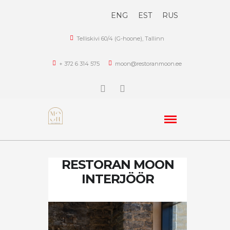
ENG
EST
RUS
Telliskivi 60/4 (G-hoone), Tallinn
+ 372 6 314 575
moon@restoranmoon.ee
RESTORAN MOON
INTERJÖÖR