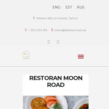
ENG
EST
RUS
Telliskivi 60/4 (G-hoone), Tallinn
+ 372 6 314 575
moon@restoranmoon.ee
RESTORAN MOON
ROAD