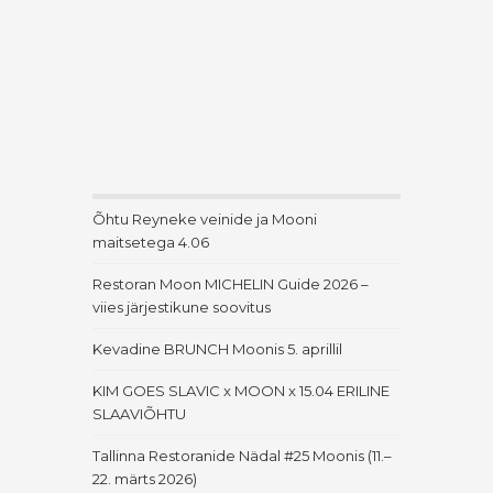
Õhtu Reyneke veinide ja Mooni
maitsetega 4.06
Restoran Moon MICHELIN Guide 2026 –
viies järjestikune soovitus
Kevadine BRUNCH Moonis 5. aprillil
KIM GOES SLAVIC x MOON x 15.04 ERILINE
SLAAVIÕHTU
Tallinna Restoranide Nädal #25 Moonis (11.–
22. märts 2026)