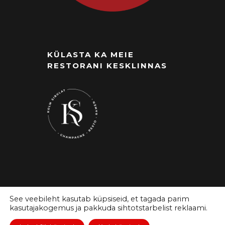
KÜLASTA KA MEIE
RESTORANI KESKLINNAS
See veebileht kasutab küpsiseid, et tagada parim
kasutajakogemus ja pakkuda sihtotstarbelist reklaami.