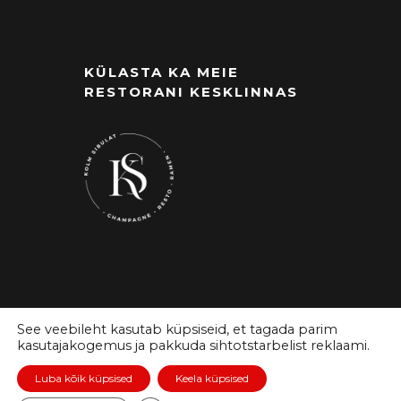
KÜLASTA KA MEIE
RESTORANI KESKLINNAS
See veebileht kasutab küpsiseid, et tagada parim
kasutajakogemus ja pakkuda sihtotstarbelist reklaami.
Luba kõik küpsised
Keela küpsised