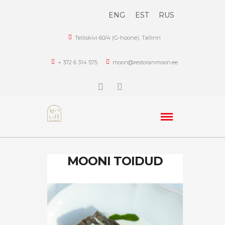
ENG
EST
RUS
Telliskivi 60/4 (G-hoone), Tallinn
+ 372 6 314 575
moon@restoranmoon.ee
MOONI TOIDUD