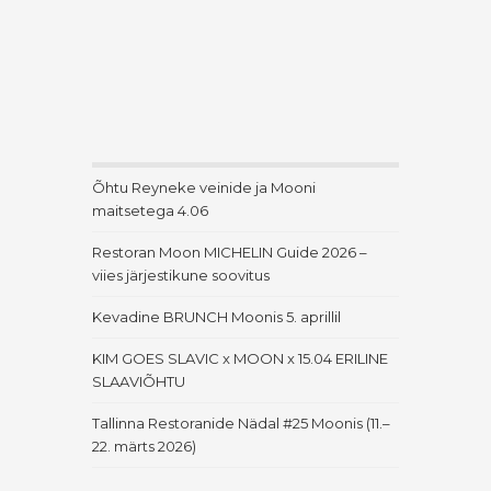
Õhtu Reyneke veinide ja Mooni
maitsetega 4.06
Restoran Moon MICHELIN Guide 2026 –
viies järjestikune soovitus
Kevadine BRUNCH Moonis 5. aprillil
KIM GOES SLAVIC x MOON x 15.04 ERILINE
SLAAVIÕHTU
Tallinna Restoranide Nädal #25 Moonis (11.–
22. märts 2026)