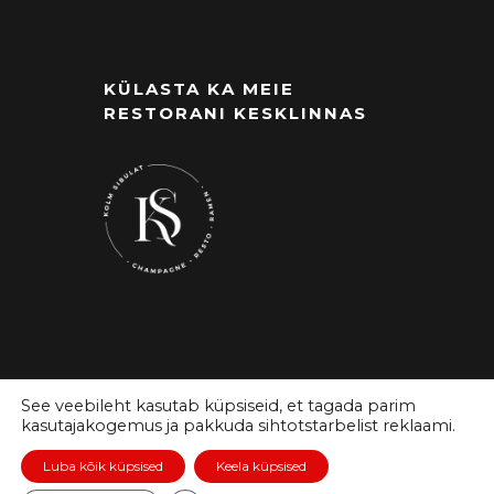
KÜLASTA KA MEIE
RESTORANI KESKLINNAS
See veebileht kasutab küpsiseid, et tagada parim
kasutajakogemus ja pakkuda sihtotstarbelist reklaami.
Luba kõik küpsised
Keela küpsised