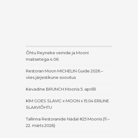
Õhtu Reyneke veinide ja Mooni
maitsetega 4.06
Restoran Moon MICHELIN Guide 2026 –
viies järjestikune soovitus
Kevadine BRUNCH Moonis 5. aprillil
KIM GOES SLAVIC x MOON x 15.04 ERILINE
SLAAVIÕHTU
Tallinna Restoranide Nädal #25 Moonis (11.–
22. märts 2026)