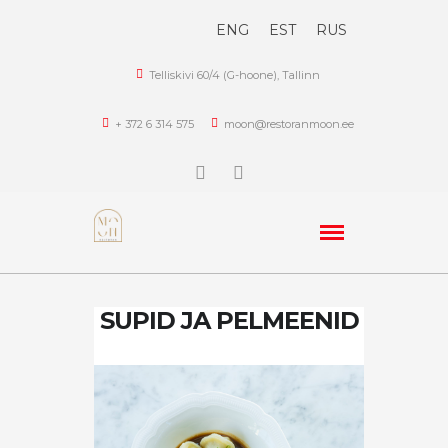
ENG
EST
RUS
Telliskivi 60/4 (G-hoone), Tallinn
+ 372 6 314 575
moon@restoranmoon.ee
SUPID JA PELMEENID