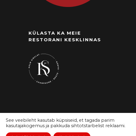
KÜLASTA KA MEIE
RESTORANI KESKLINNAS
See veebileht kasutab küpsiseid, et tagada parim
kasutajakogemus ja pakkuda sihtotstarbelist reklaami.