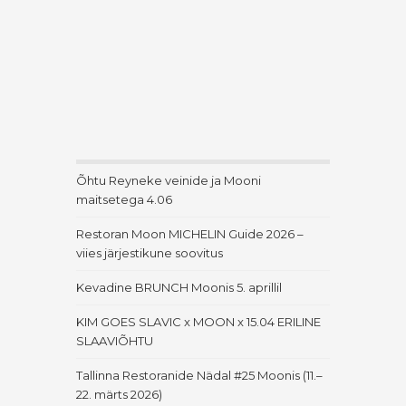
Õhtu Reyneke veinide ja Mooni
maitsetega 4.06
Restoran Moon MICHELIN Guide 2026 –
viies järjestikune soovitus
Kevadine BRUNCH Moonis 5. aprillil
KIM GOES SLAVIC x MOON x 15.04 ERILINE
SLAAVIÕHTU
Tallinna Restoranide Nädal #25 Moonis (11.–
22. märts 2026)