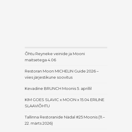
Õhtu Reyneke veinide ja Mooni
maitsetega 4.06
Restoran Moon MICHELIN Guide 2026 –
viies järjestikune soovitus
Kevadine BRUNCH Moonis 5. aprillil
KIM GOES SLAVIC x MOON x 15.04 ERILINE
SLAAVIÕHTU
Tallinna Restoranide Nädal #25 Moonis (11.–
22. märts 2026)