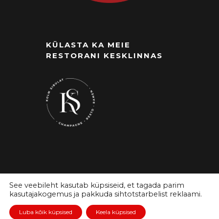
KÜLASTA KA MEIE
RESTORANI KESKLINNAS
See veebileht kasutab küpsiseid, et tagada parim
kasutajakogemus ja pakkuda sihtotstarbelist reklaami.
Luba kõik küpsised
Keela küpsised