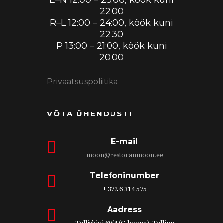
E–N 12:00 – 23:00, köök kuni
22:00
R–L 12:00 – 24:00, köök kuni
22:30
P 13:00 – 21:00, köök kuni
20:00
Privaatsuspoliitika
VÕTA ÜHENDUST!
E-mail
moon@restoranmoon.ee
Telefoninumber
+ 372 6 314 575
Aadress
Telliskivi 60/4 (G-hoone), Tallinn