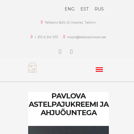
ENG
EST
RUS
Telliskivi 60/4 (G-hoone), Tallinn
+ 372 6 314 575
moon@restoranmoon.ee
PAVLOVA
ASTELPAJUKREEMI JA
AHJUÕUNTEGA