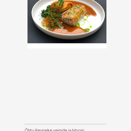
Õhtu Reyneke veinide ja Mooni