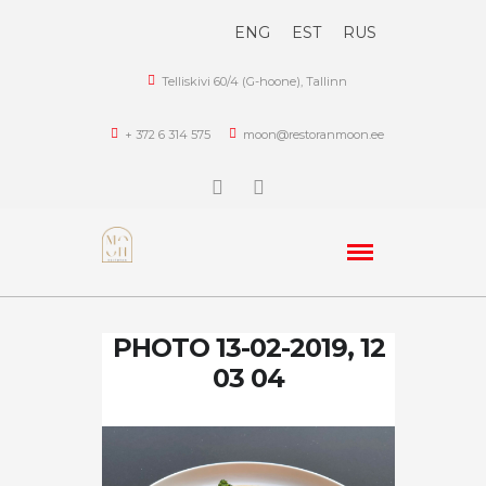
ENG
EST
RUS
Telliskivi 60/4 (G-hoone), Tallinn
+ 372 6 314 575
moon@restoranmoon.ee
PHOTO 13-02-2019, 12
03 04