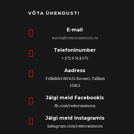
VÕTA ÜHENDUST!
E-mail
moon@restoranmoon.ee
Telefoninumber
+ 372 6 314 575
Aadress
Telliskivi 60/4 (G-hoone), Tallinn
10412
Jälgi meid Facebookis
fb.com/restoranmoon
Jälgi meid Instagramis
instagram.com/restoranmoon