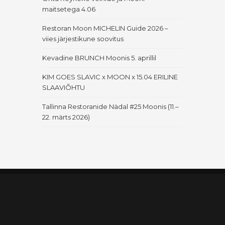
maitsetega 4.06
Restoran Moon MICHELIN Guide 2026 –
viies järjestikune soovitus
Kevadine BRUNCH Moonis 5. aprillil
KIM GOES SLAVIC x MOON x 15.04 ERILINE
SLAAVIÕHTU
Tallinna Restoranide Nädal #25 Moonis (11.–
22. märts 2026)