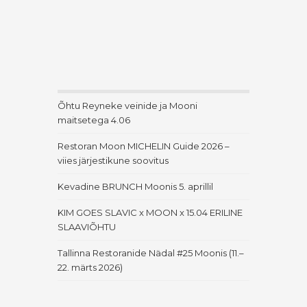
Õhtu Reyneke veinide ja Mooni
maitsetega 4.06
Restoran Moon MICHELIN Guide 2026 –
viies järjestikune soovitus
Kevadine BRUNCH Moonis 5. aprillil
KIM GOES SLAVIC x MOON x 15.04 ERILINE
SLAAVIÕHTU
Tallinna Restoranide Nädal #25 Moonis (11.–
22. märts 2026)