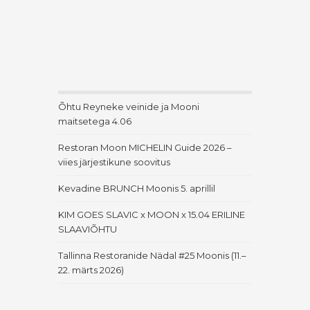
Õhtu Reyneke veinide ja Mooni
maitsetega 4.06
Restoran Moon MICHELIN Guide 2026 –
viies järjestikune soovitus
Kevadine BRUNCH Moonis 5. aprillil
KIM GOES SLAVIC x MOON x 15.04 ERILINE
SLAAVIÕHTU
Tallinna Restoranide Nädal #25 Moonis (11.–
22. märts 2026)