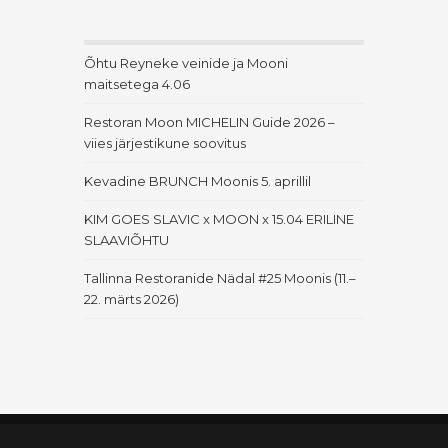
Õhtu Reyneke veinide ja Mooni
maitsetega 4.06
Restoran Moon MICHELIN Guide 2026 –
viies järjestikune soovitus
Kevadine BRUNCH Moonis 5. aprillil
KIM GOES SLAVIC x MOON x 15.04 ERILINE
SLAAVIÕHTU
Tallinna Restoranide Nädal #25 Moonis (11.–
22. märts 2026)