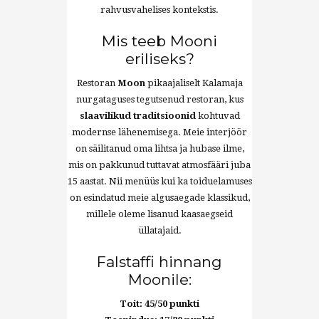
rahvusvahelises kontekstis.
Mis teeb Mooni
eriliseks?
Restoran
Moon
pikaajaliselt Kalamaja
nurgataguses tegutsenud restoran, kus
slaavilikud traditsioonid
kohtuvad
modernse lähenemisega. Meie interjöör
on säilitanud oma lihtsa ja hubase ilme,
mis on pakkunud tuttavat atmosfääri juba
15 aastat. Nii menüüs kui ka toiduelamuses
on esindatud meie algusaegade klassikud,
millele oleme lisanud kaasaegseid
üllatajaid.
Falstaffi hinnang
Moonile:
Toit: 45/50 punkti