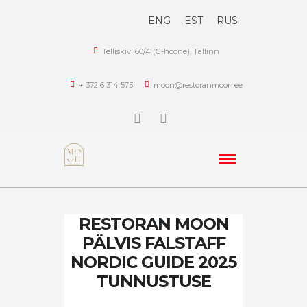
ENG
EST
RUS
Telliskivi 60/4 (G-hoone), Tallinn
+ 372 6 314 575
moon@restoranmoon.ee
RESTORAN MOON
PÄLVIS FALSTAFF
NORDIC GUIDE 2025
TUNNUSTUSE