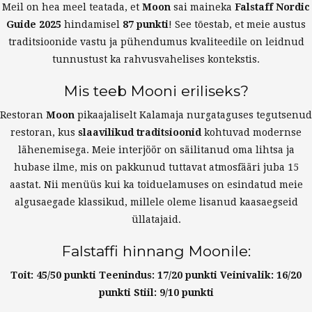
Meil on hea meel teatada, et
Moon
sai maineka
Falstaff Nordic
Guide 2025
hindamisel
87 punkti
! See tõestab, et meie austus
traditsioonide vastu ja pühendumus kvaliteedile on leidnud
tunnustust ka rahvusvahelises kontekstis.
Mis teeb Mooni eriliseks?
Restoran
Moon
pikaajaliselt Kalamaja nurgataguses tegutsenud
restoran, kus
slaavilikud traditsioonid
kohtuvad modernse
lähenemisega. Meie interjöör on säilitanud oma lihtsa ja
hubase ilme, mis on pakkunud tuttavat atmosfääri juba 15
aastat. Nii menüüs kui ka toiduelamuses on esindatud meie
algusaegade klassikud, millele oleme lisanud kaasaegseid
üllatajaid.
Falstaffi hinnang Moonile:
Toit: 45/50 punkti
Teenindus: 17/20 punkti
Veinivalik: 16/20
punkti
Stiil: 9/10 punkti