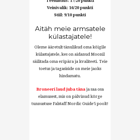
Teenindus: 17/20 punkti
Veinivalik: 16/20 punkti
Stiil: 9/10 punkti
Aitäh meie armsatele
külastajatele!
Oleme ääretult tänulikud oma kõigile
külastajatele, kes on aidanud Moonil
säilitada oma eripära ja kvaliteeti. Teie
toetus ja tagasiside on meie jaoks
hindamatu.
Broneeri laud juba täna
ja saa osa
elamusest, mis on pälvinud kõrge
tunnustuse Falstaff Nordic Guide’i poolt!