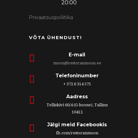
20:00
Privaatsuspoliitika
VÕTA ÜHENDUST!
E-mail
moon@restoranmoon.ee
Telefoninumber
+ 372 6 314 575
Aadress
Telliskivi 60/4 (G-hoone), Tallinn
10412
Jälgi meid Facebookis
fb.com/restoranmoon