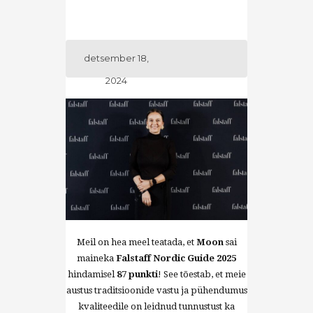
detsember 18,
2024
Meil on hea meel teatada, et
Moon
sai
maineka
Falstaff Nordic Guide 2025
hindamisel
87 punkti
! See tõestab, et meie
austus traditsioonide vastu ja pühendumus
kvaliteedile on leidnud tunnustust ka