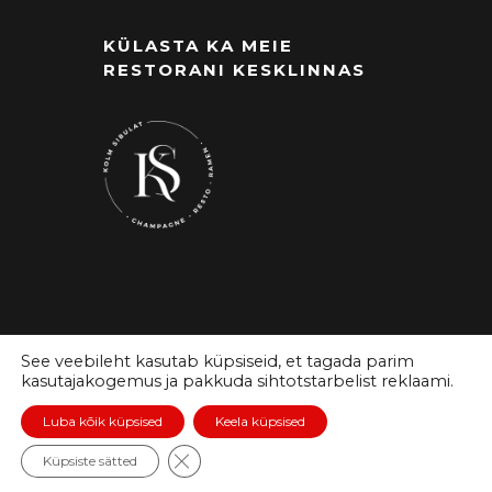
KÜLASTA KA MEIE
RESTORANI KESKLINNAS
See veebileht kasutab küpsiseid, et tagada parim
kasutajakogemus ja pakkuda sihtotstarbelist reklaami.
Luba kõik küpsised
Keela küpsised
© Restoran MOON | Restoran Tri OÜ
Close GDPR Cookie Banner
Küpsiste sätted