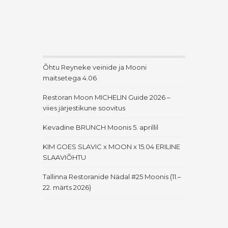
Õhtu Reyneke veinide ja Mooni
maitsetega 4.06
Restoran Moon MICHELIN Guide 2026 –
viies järjestikune soovitus
Kevadine BRUNCH Moonis 5. aprillil
KIM GOES SLAVIC x MOON x 15.04 ERILINE
SLAAVIÕHTU
Tallinna Restoranide Nädal #25 Moonis (11.–
22. märts 2026)