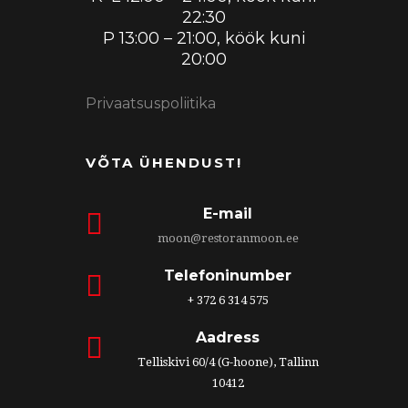
22:30
P 13:00 – 21:00, köök kuni
20:00
Privaatsuspoliitika
VÕTA ÜHENDUST!
E-mail
moon@restoranmoon.ee
Telefoninumber
+ 372 6 314 575
Aadress
Telliskivi 60/4 (G-hoone), Tallinn
10412