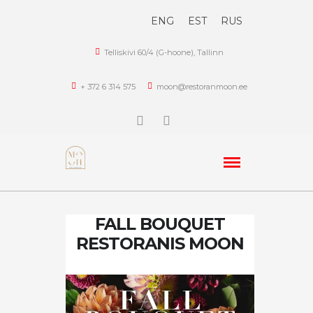
ENG
EST
RUS
Telliskivi 60/4 (G-hoone), Tallinn
+ 372 6 314 575
moon@restoranmoon.ee
FALL BOUQUET
RESTORANIS MOON