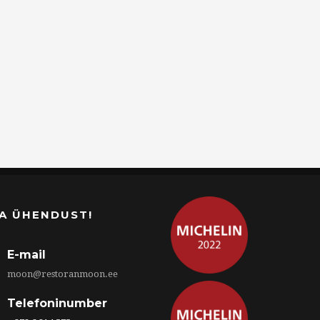
A ÜHENDUST!
E-mail
moon@restoranmoon.ee
Telefoninumber