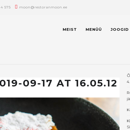
14 575
moon@restoranmoon.ee
MEIST
MENÜÜ
JOOGID
Õ
19-09-17 AT 16.05.12
4
R
j
K
K
S