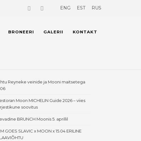
ENG
EST
RUS
BRONEERI
GALERII
KONTAKT
htu Reyneke veinide ja Mooni maitsetega
.06
estoran Moon MICHELIN Guide 2026 – viies
ärjestikune soovitus
evadine BRUNCH Moonis 5. aprillil
IM GOES SLAVIC x MOON x 15.04 ERILINE
LAAVIÕHTU