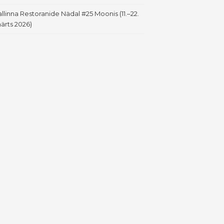
allinna Restoranide Nädal #25 Moonis (11.–22.
ärts 2026)