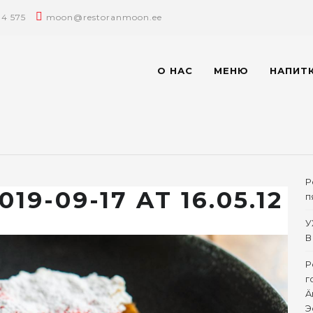
14 575
moon@restoranmoon.ee
О НАС
МЕНЮ
НАПИТ
Р
19-09-17 AT 16.05.12
п
У
В
Р
г
Ä
Э