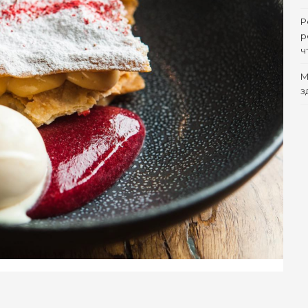
Р
р
ч
M
з