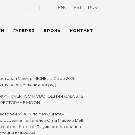
ENG
EST
RUS
КИ
ГАЛЕРЕЯ
БРОНЬ
КОНТАКТ
есторан Moon в MICHELIN Guide 2026 –
ятая рекомендация подряд
ЖИН x VERTIGO НОВОГОДНЯЯ GALA 31.12
 РЕСТОРАНЕ MOON
есторан MOON по результатам
олосования читателей Oma Maitse и Delfi
rileht вошёл в топ-3 лучших ресторанов
стонии для ужина